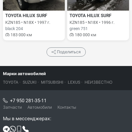
TOYOTA HILUX SURF
TOYOTA HILUX SURF
KZN185 • N18X • 1997 г.
KZN185 • N18X • 1996 г.
black 204
green 751
183 000 км
180 000 км
Поделиться
Марки автомобилей
TOYOTA
·
SUZUKI
·
MITSUBISHI
·
LEXUS
·
НЕИЗВЕСТНО
+7 950 281-35-11
Запчасти
Автомобили
Контакты
Мы в мессенджерах: