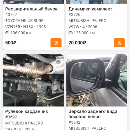
Расширительный бачок
Динамики комплект
#3727
#3726
TOYOTA HILUX SURF
MITSUBISHI PAJERO
VZN185 • N18X • 1998
V97W • 4 • 2006
106 000 км
125 000 км
500₽
20 000₽
Рулевой карданчик
Зеркало заднего вида
боковое левое
#3692
#3642
MITSUBISHI PAJERO
MITSUBISHI PAJERO
V97W • 4 • 2006