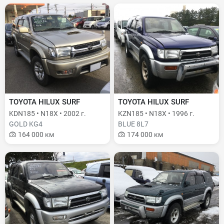
TOYOTA HILUX SURF
TOYOTA HILUX SURF
KDN185 • N18X • 2002 г.
KZN185 • N18X • 1996 г.
GOLD KG4
BLUE 8L7
164 000 км
174 000 км