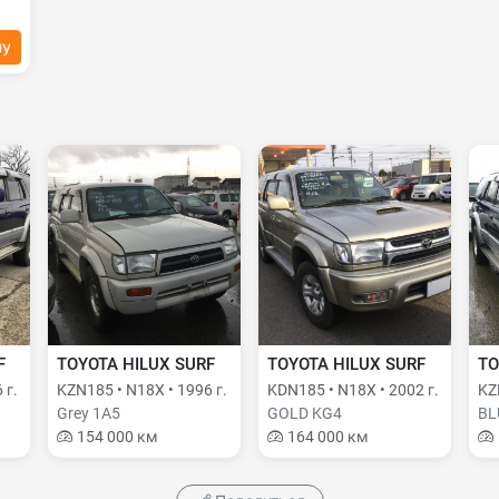
ну
F
TOYOTA HILUX SURF
TOYOTA HILUX SURF
TO
 г.
KZN185 • N18X • 1996 г.
KDN185 • N18X • 2002 г.
KZ
Grey 1A5
GOLD KG4
BL
154 000 км
164 000 км