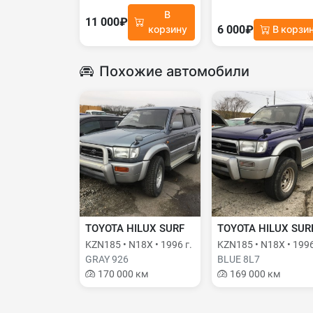
В
11 000₽
6 000₽
корзину
В корзи
Похожие автомобили
TOYOTA HILUX SURF
TOYOTA HILUX SUR
KZN185 • N18X • 1996 г.
KZN185 • N18X • 1996
GRAY 926
BLUE 8L7
170 000 км
169 000 км