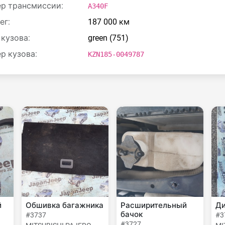
р трансмиссии:
A340F
ег:
187 000 км
 кузова:
green (751)
р кузова:
KZN185-0049787
й
Обшивка багажника
Расширительный
Ди
бачок
#3737
#3
#3727