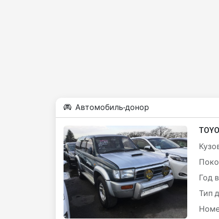
Автомобиль-донор
TOYO
Кузов
Поко
Год 
Тип 
Номе