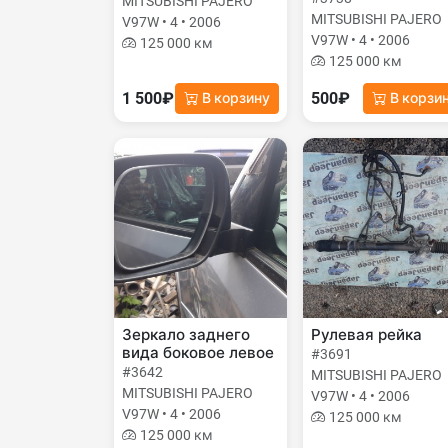
MITSUBISHI PAJERO
MITSUBISHI PAJERO
V97W • 4 • 2006
V97W • 4 • 2006
125 000 км
125 000 км
1 500₽
500₽
В корзину
В корзи
Зеркало заднего
Рулевая рейка
вида боковое левое
#3691
#3642
MITSUBISHI PAJERO
MITSUBISHI PAJERO
V97W • 4 • 2006
V97W • 4 • 2006
125 000 км
125 000 км