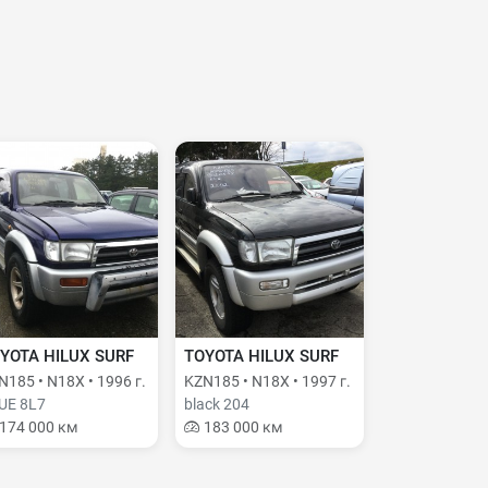
YOTA HILUX SURF
TOYOTA HILUX SURF
N185 • N18X • 1996 г.
KZN185 • N18X • 1997 г.
UE 8L7
black 204
174 000 км
183 000 км