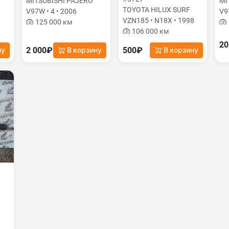
MITSUBISHI PAJERO
MI
TOYOTA HILUX SURF
V97W • 4 • 2006
V9
VZN185 • N18X • 1998
125 000 км
106 000 км
20
2 000₽
500₽
ну
В корзину
В корзину