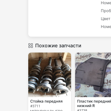
Номе
Проб
Цвет
Номе
Похожие запчасти
Стойка передняя
Пластик передни
нижний R
#3711
#3738