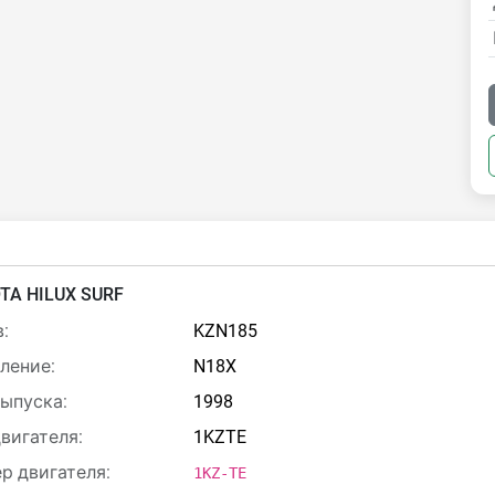
TA HILUX SURF
:
KZN185
ление:
N18X
выпуска:
1998
двигателя:
1KZTE
р двигателя:
1KZ-TE