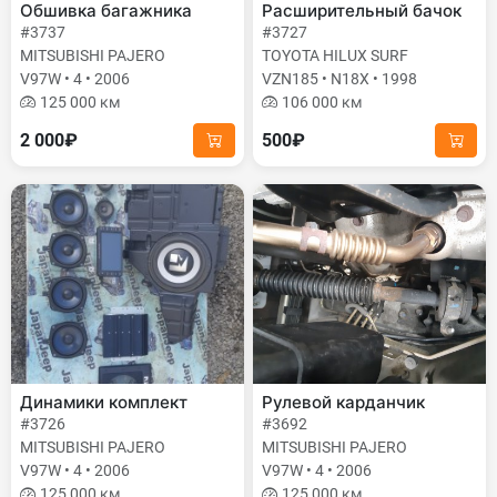
Обшивка багажника
Расширительный бачок
#3737
#3727
MITSUBISHI PAJERO
TOYOTA HILUX SURF
V97W • 4 • 2006
VZN185 • N18X • 1998
125 000 км
106 000 км
2 000₽
500₽
Динамики комплект
Рулевой карданчик
#3726
#3692
MITSUBISHI PAJERO
MITSUBISHI PAJERO
V97W • 4 • 2006
V97W • 4 • 2006
125 000 км
125 000 км