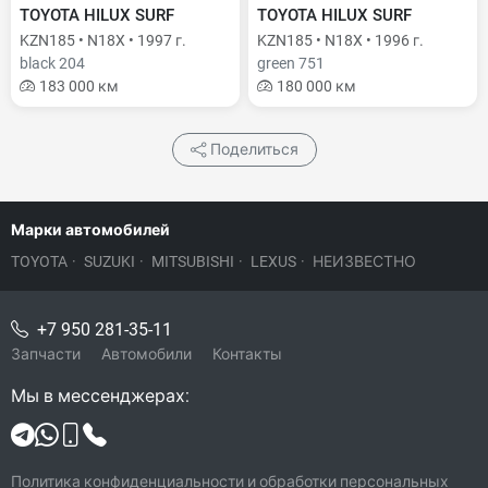
TOYOTA HILUX SURF
TOYOTA HILUX SURF
KZN185 • N18X • 1997 г.
KZN185 • N18X • 1996 г.
black 204
green 751
183 000 км
180 000 км
Поделиться
Марки автомобилей
TOYOTA
·
SUZUKI
·
MITSUBISHI
·
LEXUS
·
НЕИЗВЕСТНО
+7 950 281-35-11
Запчасти
Автомобили
Контакты
Мы в мессенджерах:
Политика конфиденциальности и обработки персональных