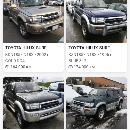
TOYOTA HILUX SURF
TOYOTA HILUX SURF
KDN185 • N18X • 2002 г.
KZN185 • N18X • 1996 г.
GOLD KG4
BLUE 8L7
164 000 км
174 000 км