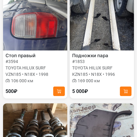
Стоп правый
Подножки пара
#3594
#1853
TOYOTA HILUX SURF
TOYOTA HILUX SURF
VZN185 • N18X • 1998
KZN185 • N18X • 1996
106 000 км
169 000 км
500₽
5 000₽