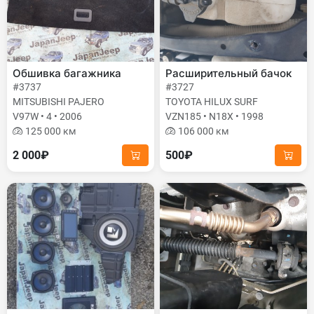
Обшивка багажника
Расширительный бачок
#3737
#3727
MITSUBISHI PAJERO
TOYOTA HILUX SURF
V97W • 4 • 2006
VZN185 • N18X • 1998
125 000 км
106 000 км
2 000₽
500₽