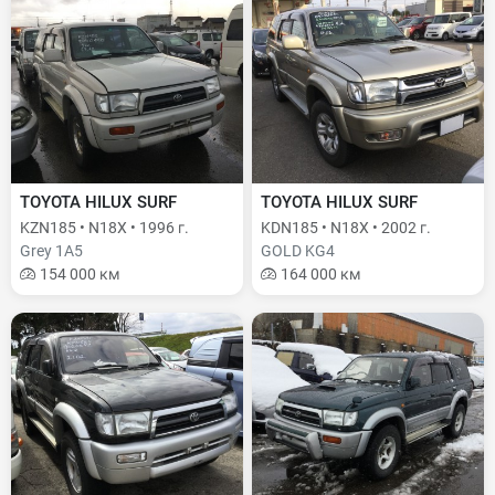
TOYOTA HILUX SURF
TOYOTA HILUX SURF
KZN185 • N18X • 1996 г.
KDN185 • N18X • 2002 г.
Grey 1A5
GOLD KG4
154 000 км
164 000 км