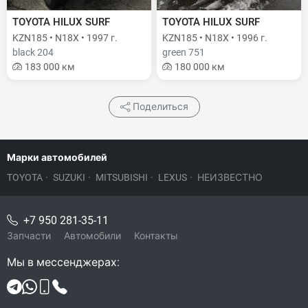
TOYOTA HILUX SURF
TOYOTA HILUX SURF
KZN185 • N18X • 1997 г.
KZN185 • N18X • 1996 г.
black 204
green 751
183 000 км
180 000 км
Поделиться
Марки автомобилей
TOYOTA
·
SUZUKI
·
MITSUBISHI
·
LEXUS
·
НЕИЗВЕСТНО
+7 950 281-35-11
Запчасти
Автомобили
Контакты
Мы в мессенджерах: