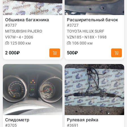
Обшивка багажника
Расширительный бачок
#3737
#3727
MITSUBISHI PAJERO
TOYOTA HILUX SURF
V97W • 4 • 2006
VZN185 • N18X • 1998
125 000 км
106 000 км
2 000₽
500₽
Спидометр
Рулевая рейка
#3705
#3691