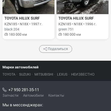
TOYOTA HILUX SURF
TOYOTA HILUX SURF
KZN185 • N18X • 1997 г.
KZN185 • N18X • 1996 г.
black 204
green 751
183 000 км
180 000 км
Поделиться
Марки автомобилей
TOYOTA
·
SUZUKI
·
MITSUBISHI
·
LEXUS
·
НЕИЗВЕСТНО
+7 950 281-35-11
Запчасти
Автомобили
Контакты
Мы в мессенджерах: