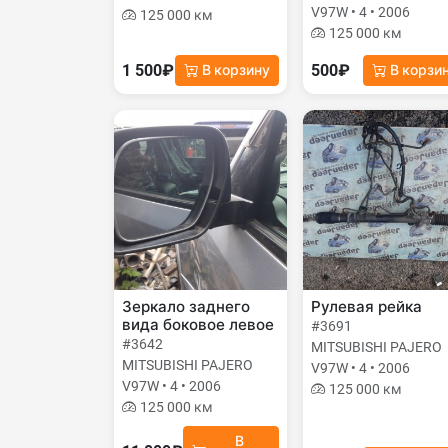
V97W • 4 • 2006
125 000 км
125 000 км
1 500₽
500₽
В корзину
В корзи
Зеркало заднего
Рулевая рейка
вида боковое левое
#3691
#3642
MITSUBISHI PAJERO
MITSUBISHI PAJERO
V97W • 4 • 2006
V97W • 4 • 2006
125 000 км
125 000 км
В