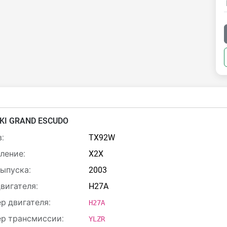
KI GRAND ESCUDO
:
TX92W
ление:
X2X
выпуска:
2003
двигателя:
H27A
р двигателя:
H27A
р трансмиссии:
YLZR