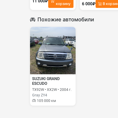
11 000₽
6 000₽
корзину
В корзи
Похожие автомобили
SUZUKI GRAND
ESCUDO
TX92W • XX2W • 2004 г.
Gray ZY4
105 000 км