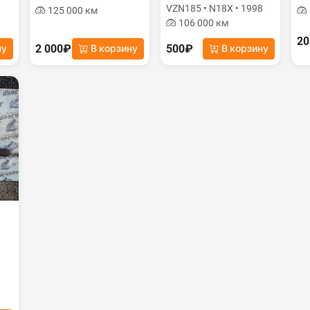
VZN185 • N18X • 1998
125 000 км
106 000 км
20
2 000₽
500₽
ну
В корзину
В корзину