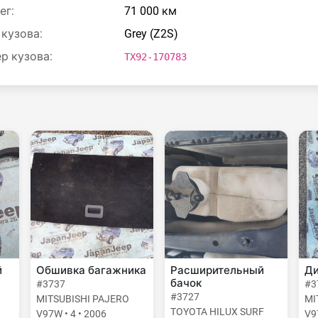
ег:
71 000 км
 кузова:
Grey (Z2S)
р кузова:
TX92-170783
й
Обшивка багажника
Расширительный
Ди
бачок
#3737
#3
#3727
MITSUBISHI PAJERO
MI
TOYOTA HILUX SURF
V97W • 4 • 2006
V9