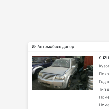
Автомобиль-донор
SUZU
Кузов
Поко
Год 
Тип 
Номе
Номе