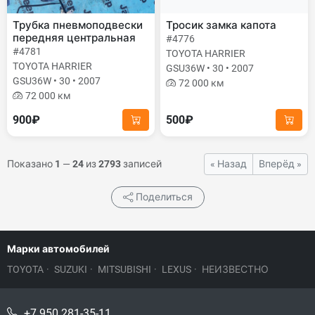
Трубка пневмоподвески
Тросик замка капота
передняя центральная
#4776
#4781
TOYOTA HARRIER
TOYOTA HARRIER
GSU36W • 30 • 2007
GSU36W • 30 • 2007
72 000 км
72 000 км
900₽
500₽
Показано
1
—
24
из
2793
записей
« Назад
Вперёд »
Поделиться
Марки автомобилей
TOYOTA
·
SUZUKI
·
MITSUBISHI
·
LEXUS
·
НЕИЗВЕСТНО
+7 950 281-35-11