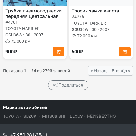
Трубка пневмоподвески
Тросик замка капота
передняя центральная
#4776
#4781
TOYOTA HARRIER
TOYOTA HARRIER
GSU36W • 30 • 2007
GSU36W • 30 • 2007
72 000 км
72 000 км
900₽
500₽
Показано
1
—
24
из
2793
записей
« Назад
Вперёд »
Поделиться
Марки автомобилей
TOYOTA
·
SUZUKI
·
MITSUBISHI
·
LEXUS
·
НЕИЗВЕСТНО
+7 950 281-35-11