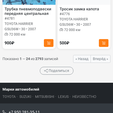
Трубка пневмоподвески
Тросик замка капота
передняя центральная
#4776
#4781
TOYOTA HARRIER
TOYOTA HARRIER
GSU36W • 30 • 2007
GSU36W • 30 • 2007
72 000 км
72 000 км
900₽
500₽
Показано
1
—
24
из
2793
записей
« Назад
Вперёд »
Поделиться
Марки автомобилей
TOYOTA
·
SUZUKI
·
MITSUBISHI
·
LEXUS
·
НЕИЗВЕСТНО
+7 950 281-35-11