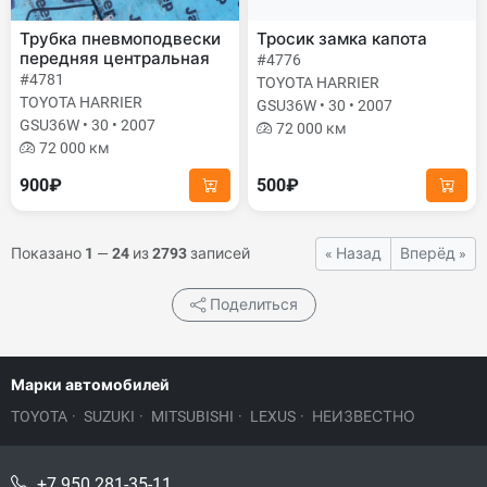
Трубка пневмоподвески
Тросик замка капота
передняя центральная
#4776
#4781
TOYOTA HARRIER
TOYOTA HARRIER
GSU36W • 30 • 2007
GSU36W • 30 • 2007
72 000 км
72 000 км
900₽
500₽
Показано
1
—
24
из
2793
записей
« Назад
Вперёд »
Поделиться
Марки автомобилей
TOYOTA
·
SUZUKI
·
MITSUBISHI
·
LEXUS
·
НЕИЗВЕСТНО
+7 950 281-35-11