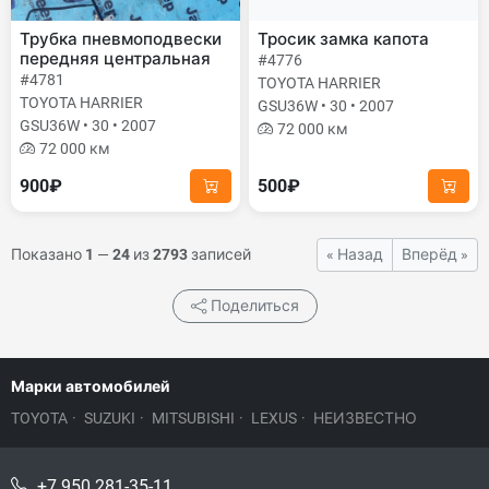
Трубка пневмоподвески
Тросик замка капота
передняя центральная
#4776
#4781
TOYOTA HARRIER
TOYOTA HARRIER
GSU36W • 30 • 2007
GSU36W • 30 • 2007
72 000 км
72 000 км
900₽
500₽
Показано
1
—
24
из
2793
записей
« Назад
Вперёд »
Поделиться
Марки автомобилей
TOYOTA
·
SUZUKI
·
MITSUBISHI
·
LEXUS
·
НЕИЗВЕСТНО
+7 950 281-35-11