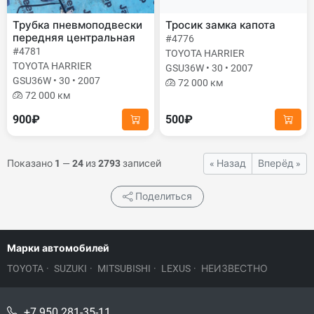
Трубка пневмоподвески
Тросик замка капота
передняя центральная
#4776
#4781
TOYOTA HARRIER
TOYOTA HARRIER
GSU36W • 30 • 2007
GSU36W • 30 • 2007
72 000 км
72 000 км
900₽
500₽
Показано
1
—
24
из
2793
записей
« Назад
Вперёд »
Поделиться
Марки автомобилей
TOYOTA
·
SUZUKI
·
MITSUBISHI
·
LEXUS
·
НЕИЗВЕСТНО
+7 950 281-35-11