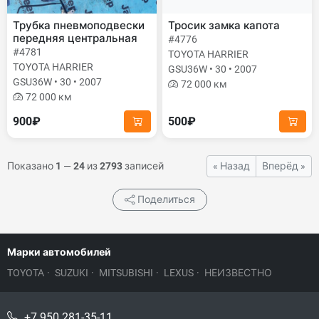
Трубка пневмоподвески
Тросик замка капота
передняя центральная
#4776
#4781
TOYOTA HARRIER
TOYOTA HARRIER
GSU36W • 30 • 2007
GSU36W • 30 • 2007
72 000 км
72 000 км
900₽
500₽
Показано
1
—
24
из
2793
записей
« Назад
Вперёд »
Поделиться
Марки автомобилей
TOYOTA
·
SUZUKI
·
MITSUBISHI
·
LEXUS
·
НЕИЗВЕСТНО
+7 950 281-35-11